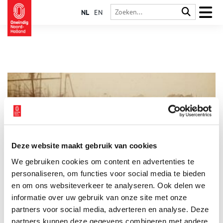
NL
EN
Deze website maakt gebruik van cookies
150 jaar Oosterspoorlijn
We gebruiken cookies om content en advertenties te
Op 10 juni 2024 is het precies 150 jaar geleden dat de
Oosterspoorlijn tussen Amsterdam en Amersfoort, met een
personaliseren, om functies voor social media te bieden
zijtak van Hilversum naar Utrecht, geopend werd. ProRail viert
en om ons websiteverkeer te analyseren. Ook delen we
deze historische gebeurtenis met onder meer een speciale
informatie over uw gebruik van onze site met onze
2 min
podcast.
partners voor social media, adverteren en analyse. Deze
partners kunnen deze gegevens combineren met andere