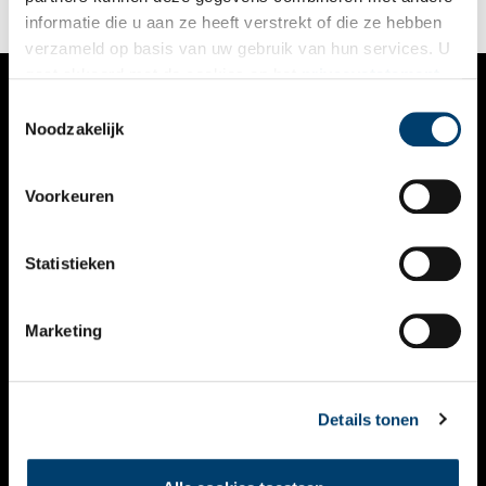
informatie die u aan ze heeft verstrekt of die ze hebben
verzameld op basis van uw gebruik van hun services. U
gaat akkoord met de cookies en het
privacystatement
als u onze website blijft gebruiken.
Toestemmingsselectie
VERHALEN
Noodzakelijk
NIEUWS
Voorkeuren
KALENDER
THEMA’S
Statistieken
ACTIVITEITEN
Marketing
VIDEO’S
OVER ONS
Details tonen
CONTACT