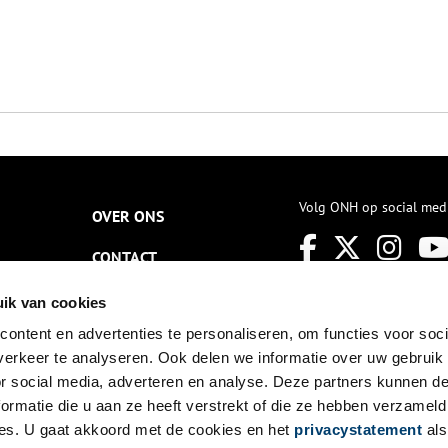
Volg ONH op social med
OVER ONS
CONTACT
NIEUWSBRIEF
ik van cookies
ontent en advertenties te personaliseren, om functies voor soci
DISCLAIMER
erkeer te analyseren. Ook delen we informatie over uw gebruik
PRIVACY
or social media, adverteren en analyse. Deze partners kunnen 
ormatie die u aan ze heeft verstrekt of die ze hebben verzameld
TOEGANKELIJKHEID
es. U gaat akkoord met de cookies en het
privacystatement
als