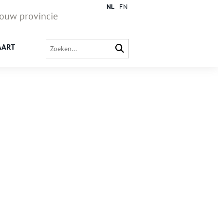
NL
EN
jouw provincie
AART