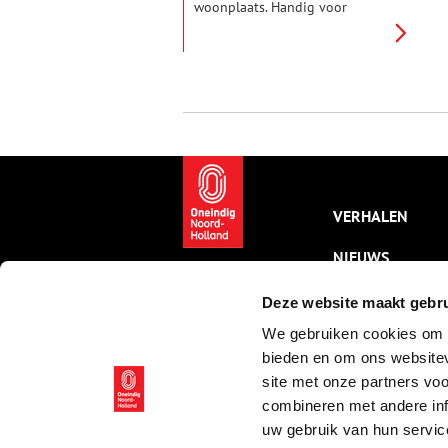
woonplaats. Handig voor
misdadigers, die verbannen
waren. Maar ook voor reizigers,
op weg naar hun bestemming.
Op de grens van Westwoud en
Hoogkarspel staat nog zo’n
banpaal, die stamt uit 1754.
VERHALEN
NIEUWS
KALENDER
Deze website maakt gebru
We gebruiken cookies om c
THEMA’S
bieden en om ons websitev
ACTIVITEITEN
site met onze partners vo
combineren met andere inf
VIDEO’S
uw gebruik van hun servic