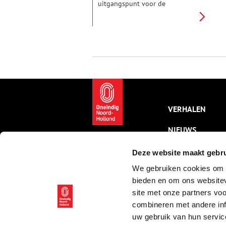
uitgangspunt voor de
oprichting van het
Zuiderzeemuseum. Opdat we
niet zouden vergeten hoe mooi
en belangrijk de visserijcultuur
was, want dát was precies waar
men bang voor was na de
aanleg van de afsluitdijk.
VERHALEN
NIEUWS
KALENDER
Deze website maakt gebru
We gebruiken cookies om c
THEMA’S
bieden en om ons websitev
ACTIVITEITEN
site met onze partners vo
combineren met andere inf
VIDEO’S
uw gebruik van hun servic