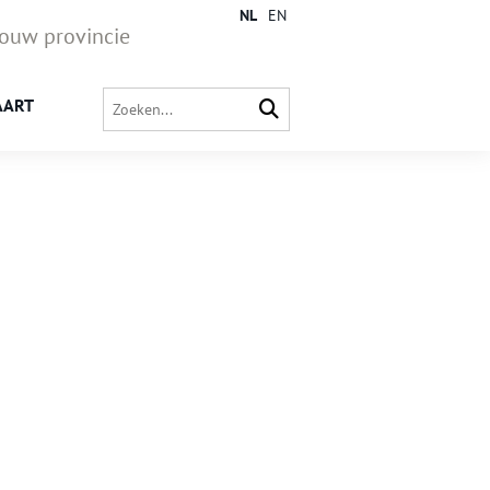
NL
EN
jouw provincie
AART