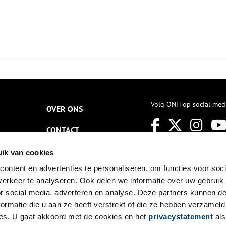
Volg ONH op social med
OVER ONS
CONTACT
NIEUWSBRIEF
ik van cookies
ontent en advertenties te personaliseren, om functies voor soci
DISCLAIMER
erkeer te analyseren. Ook delen we informatie over uw gebruik
PRIVACY
or social media, adverteren en analyse. Deze partners kunnen 
ormatie die u aan ze heeft verstrekt of die ze hebben verzameld
TOEGANKELIJKHEID
es. U gaat akkoord met de cookies en het
privacystatement
als