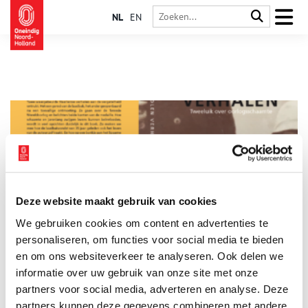
NL
EN
Deze website maakt gebruik van cookies
Verholen Verhalen – Tweeluik over oorlogsschaamte
We gebruiken cookies om content en advertenties te
35 jaar geleden deed Willemien Spook een vondst bij het
grofvuil die lange tijd haar leven zou beheersen. Een huis aan
personaliseren, om functies voor social media te bieden
de Haarlemse Verspronckweg werd leeg geruimd, alles ging in
en om ons websiteverkeer te analyseren. Ook delen we
een grofvuilcontainer. De auteur nam een map met vergeelde
informatie over uw gebruik van onze site met onze
1 min
foto’s en brieven mee met de bedoeling uit te vinden voor wie
deze paperassen nog van waarde zouden kunnen zijn.
partners voor social media, adverteren en analyse. Deze
Thuisgekomen zag ze dat het ging om documenten uit de
partners kunnen deze gegevens combineren met andere