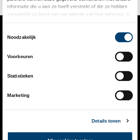
Tweede Wereldoorlog, waaronder brieven van een SS’er.
informatie die u aan ze heeft verstrekt of die ze hebben
verzameld op basis van uw gebruik van hun services. U
gaat akkoord met de cookies en het
privacystatement
als u onze website blijft gebruiken.
Toestemmingsselectie
VERHALEN
Noodzakelijk
NIEUWS
Voorkeuren
KALENDER
THEMA’S
Statistieken
ACTIVITEITEN
Marketing
VIDEO’S
OVER ONS
Details tonen
CONTACT