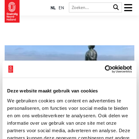
NL
EN
Deze website maakt gebruik van cookies
Het Derper Vraauwtje
We gebruiken cookies om content en advertenties te
Aan het strand in Egmond aan Zee is het in de zomer heerlijk
vertoeven. Wandelend op de boulevard langs de viskramen zie
personaliseren, om functies voor social media te bieden
je hoe het dorp al eeuwenlang verbonden is aan de visserij.
en om ons websiteverkeer te analyseren. Ook delen we
Dagjesmensen klimmen bij de vuurtoren de trap omhoog om
informatie over uw gebruik van onze site met onze
van het mooie uitzicht te genieten. Hier op de Vureboetsduin
staat een bijzonder bronzen beeld van een vissersvrouw: Het
partners voor social media, adverteren en analyse. Deze
Vraauwtje van Derper. Ze kijkt uit over de zee, die gaf en nam.
partners kunnen deze gegevens combineren met andere