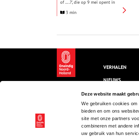
of ….?’, die op 9 mei opent in
Wereldmuseum Amsterdam,
3 min
biedt een diepgaande blik op
het actuele debat rondom
collecties verzameld tijdens de
koloniale periode en de
restitutie ervan. Bezoekers
krijgen niet alleen inzicht in de
herkomst van kunstvoorwerpen,
maar worden ook uitgedaagd
om na te denken over
eigenaarschap, waarde en de
VERHALEN
ethische implicaties van de
koloniale geschiedenis waarvan
NIEUWS
de echo klinkt in museale
collecties van vandaag de dag.
KALENDER
Deze website maakt gebru
We gebruiken cookies om c
THEMA’S
bieden en om ons websitev
ACTIVITEITEN
site met onze partners vo
combineren met andere inf
VIDEO’S
uw gebruik van hun servic