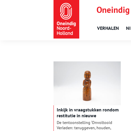
Oneindig
VERHALEN
N
Inkijk in vraagstukken rondom
restitutie in nieuwe
tentoonstelling
De tentoonstelling ‘Onvoltooid
Wereldmuseum
Verleden: teruggeven, houden,