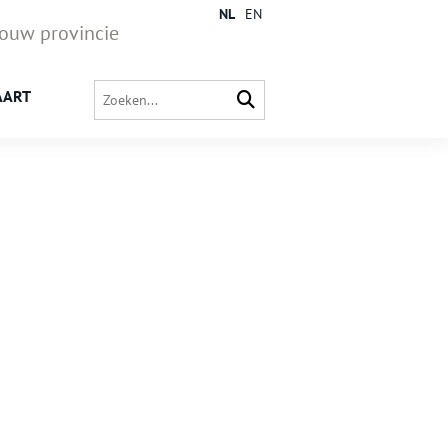
NL
EN
jouw provincie
AART