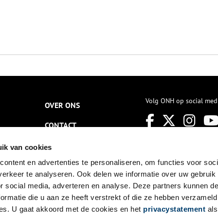
Volg ONH op social med
OVER ONS
CONTACT
NIEUWSBRIEF
ik van cookies
ontent en advertenties te personaliseren, om functies voor soci
DISCLAIMER
erkeer te analyseren. Ook delen we informatie over uw gebruik
PRIVACY
or social media, adverteren en analyse. Deze partners kunnen 
ormatie die u aan ze heeft verstrekt of die ze hebben verzameld
TOEGANKELIJKHEID
es. U gaat akkoord met de cookies en het
privacystatement
als