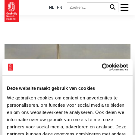
NL
EN
Deze website maakt gebruik van cookies
Nova Zembla: overwinteren aan de rand van de wereld
We gebruiken cookies om content en advertenties te
Negen maanden overwinteren op de Noordpool, daar moeten
de meeste mensen niet aan denken. Het overkwam Willem
personaliseren, om functies voor social media te bieden
Barentsz in 1596. Op zoek naar een noordelijke vaarroute
en om ons websiteverkeer te analyseren. Ook delen we
richting China kwam zijn schip in het poolijs vast te zitten bij
informatie over uw gebruik van onze site met onze
het Russische eiland Nova Zembla. De zeventien
bemanningsleden hadden geen andere keus dan er hun kamp
partners voor social media, adverteren en analyse. Deze
opslaan en wachten op redding.
partners kunnen deze gegevens combineren met andere