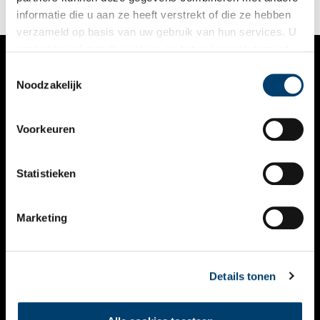
informatie die u aan ze heeft verstrekt of die ze hebben
verzameld op basis van uw gebruik van hun services. U
gaat akkoord met de cookies en het
privacystatement
als u onze website blijft gebruiken.
Toestemmingsselectie
VERHALEN
Noodzakelijk
NIEUWS
Voorkeuren
KALENDER
THEMA’S
Statistieken
ACTIVITEITEN
Marketing
VIDEO’S
OVER ONS
Details tonen
CONTACT