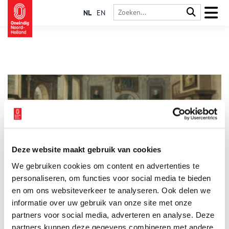
NL
EN
Deze website maakt gebruik van cookies
De Haarlemse klopjes: borduren en bidden
We gebruiken cookies om content en advertenties te
Bijna niemand kent nog de klopjes van Haarlem. De zestiende-
eeuwse kloppengemeenschap en hun schuilkerk Sint-
personaliseren, om functies voor social media te bieden
Bernardus bestaat al lang niet meer. Toch waren deze
en om ons websiteverkeer te analyseren. Ook delen we
ongehuwde katholieke vrouwen in heel Nederland bekend
informatie over uw gebruik van onze site met onze
vanwege hun prachtige borduurwerk op kerkelijke gewaden
en ander kerkelijk textiel. Stille getuigen van de vele
partners voor social media, adverteren en analyse. Deze
geduldige handen, die bidden door te borduren.
partners kunnen deze gegevens combineren met andere