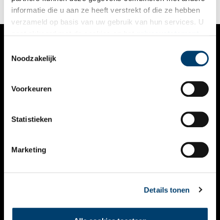
informatie die u aan ze heeft verstrekt of die ze hebben
verzameld op basis van uw gebruik van hun services. U
gaat akkoord met de cookies en het
privacystatement
als u onze website blijft gebruiken.
Toestemmingsselectie
VERHALEN
Noodzakelijk
NIEUWS
Voorkeuren
KALENDER
THEMA’S
Statistieken
ACTIVITEITEN
Marketing
VIDEO’S
OVER ONS
Details tonen
CONTACT