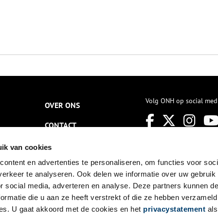
Volg ONH op social med
OVER ONS
CONTACT
NIEUWSBRIEF
ik van cookies
ontent en advertenties te personaliseren, om functies voor soci
DISCLAIMER
erkeer te analyseren. Ook delen we informatie over uw gebruik
PRIVACY
or social media, adverteren en analyse. Deze partners kunnen 
ormatie die u aan ze heeft verstrekt of die ze hebben verzameld
TOEGANKELIJKHEID
es. U gaat akkoord met de cookies en het
privacystatement
als