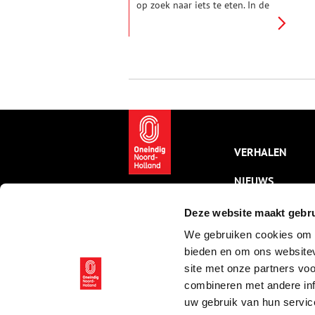
op zoek naar iets te eten. In de
winter van 1944-1945 wordt
het bijna een gangbaar beeld.
Een hongersnood is in
Nederland al lang niet meer
voorgekomen, maar nu is het de
dagelijkse realiteit voor vrijwel
alle stedelingen.
VERHALEN
NIEUWS
KALENDER
Deze website maakt gebru
We gebruiken cookies om c
THEMA’S
bieden en om ons websitev
ACTIVITEITEN
site met onze partners vo
combineren met andere inf
VIDEO’S
uw gebruik van hun servic