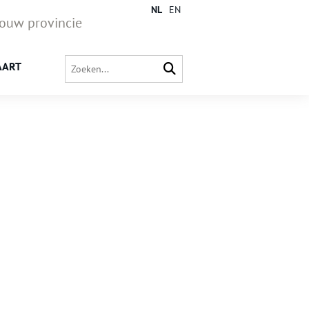
NL
EN
jouw provincie
AART