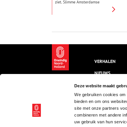
ziet. Slimme Amsterdamse
ondernemers hebben echter
eeuwenlang Goois zand
verkocht. Al in de zeventiende
eeuw was er veel behoefte aan
zand. De VOC gebruikte het
zand als ballast in schepen en
bouwde er in het Verre Oosten
kades mee. Later gebruikten
aannemers het zand om huizen
te bouwen en wegen en
spoorwegen aan te leggen.
VERHALEN
NIEUWS
KALENDER
Deze website maakt gebru
We gebruiken cookies om c
THEMA’S
bieden en om ons websitev
ACTIVITEITEN
site met onze partners vo
combineren met andere inf
VIDEO’S
uw gebruik van hun servic