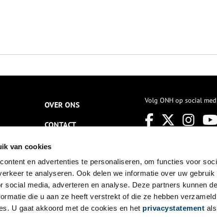
Volg ONH op social med
OVER ONS
CONTACT
NIEUWSBRIEF
ik van cookies
ontent en advertenties te personaliseren, om functies voor soci
DISCLAIMER
erkeer te analyseren. Ook delen we informatie over uw gebruik
PRIVACY
or social media, adverteren en analyse. Deze partners kunnen 
ormatie die u aan ze heeft verstrekt of die ze hebben verzameld
TOEGANKELIJKHEID
es. U gaat akkoord met de cookies en het
privacystatement
als