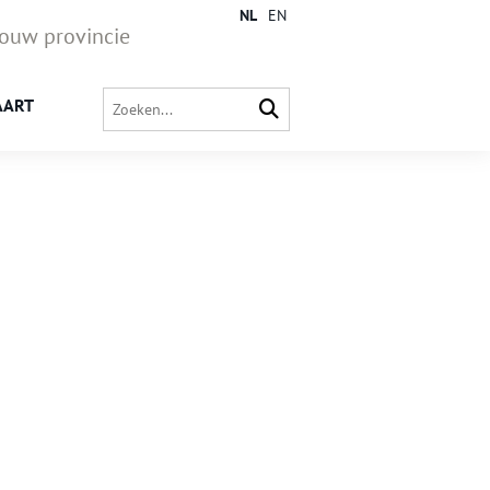
NL
EN
jouw provincie
AART