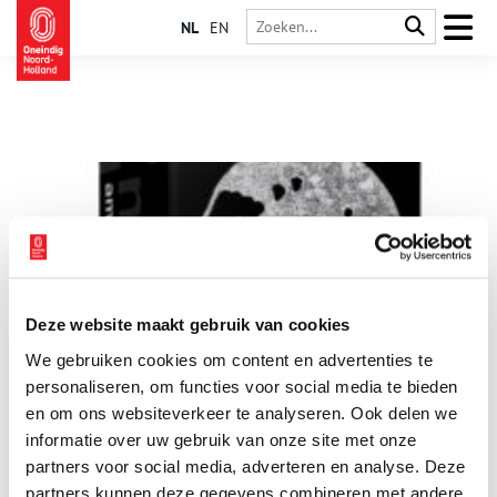
NL
EN
Deze website maakt gebruik van cookies
Onder/Under Amsterdam met 800+ archeologische
We gebruiken cookies om content en advertenties te
vondsten
personaliseren, om functies voor social media te bieden
Onder Amsterdam ligt een verborgen wereld. Weggegooid,
vergeten, verstopt. Stadsarcheologen hebben al veel van deze
en om ons websiteverkeer te analyseren. Ook delen we
verborgen geheimen blootgelegd. De resultaten van 70 jaar
informatie over uw gebruik van onze site met onze
graaf- en speurwerk zijn zorgvuldig geconserveerd en liggen
2 min
partners voor social media, adverteren en analyse. Deze
opgeslagen in het archeologisch depot. In opdracht van de
Gemeente Amsterdam maakte Irma Boom Office een boek dat
partners kunnen deze gegevens combineren met andere