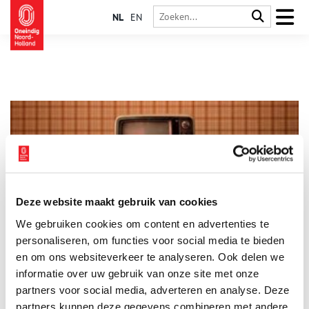
NL
EN
Deze website maakt gebruik van cookies
70 jaar tv in Nederland
We gebruiken cookies om content en advertenties te
Op 2 oktober 2021 was het 70 jaar geleden dat het allereerste
landelijke televisieprogramma werd uitgezonden. De tv-
personaliseren, om functies voor social media te bieden
uitzendingen kwamen de eerste jaren uit Bussum, pas later
en om ons websiteverkeer te analyseren. Ook delen we
kwam in Hilversum het Omroepkwartier (nu Media Park) in
informatie over uw gebruik van onze site met onze
beeld.
partners voor social media, adverteren en analyse. Deze
partners kunnen deze gegevens combineren met andere