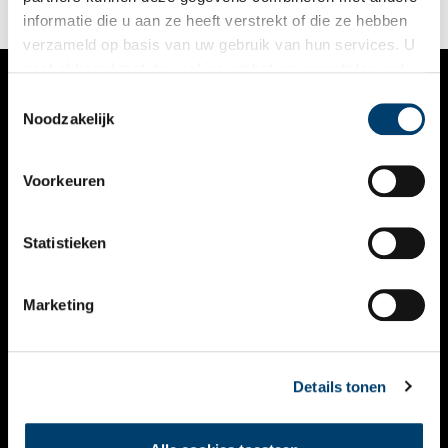
informatie die u aan ze heeft verstrekt of die ze hebben
verzameld op basis van uw gebruik van hun services. U
gaat akkoord met de cookies en het
privacystatement
als u onze website blijft gebruiken.
Toestemmingsselectie
VERHALEN
Noodzakelijk
NIEUWS
Voorkeuren
KALENDER
THEMA’S
Statistieken
ACTIVITEITEN
Marketing
VIDEO’S
OVER ONS
Details tonen
CONTACT