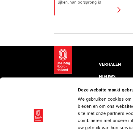
lijken, hun oorsprong is
eigenlijk ouder dan je denkt.
Haast alle feesten en hun
symbolen, van de vrolijke
paashaas tot de gezellige
kerstboom, zijn namelijk
ontstaan uit heidense
(offer)feesten. De kerk was er
alleen érg goed in om deze
bestaande feesten een
christelijk tintje te geven.
VERHALEN
NIEUWS
KALENDER
Deze website maakt gebru
We gebruiken cookies om c
THEMA’S
bieden en om ons websitev
ACTIVITEITEN
site met onze partners vo
combineren met andere inf
VIDEO’S
uw gebruik van hun servic