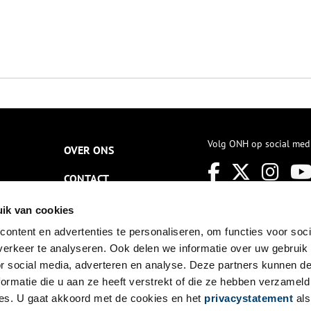
Volg ONH op social med
OVER ONS
CONTACT
NIEUWSBRIEF
ik van cookies
ontent en advertenties te personaliseren, om functies voor soci
DISCLAIMER
erkeer te analyseren. Ook delen we informatie over uw gebruik
PRIVACY
or social media, adverteren en analyse. Deze partners kunnen 
ormatie die u aan ze heeft verstrekt of die ze hebben verzameld
TOEGANKELIJKHEID
es. U gaat akkoord met de cookies en het
privacystatement
als