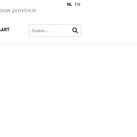
NL
EN
jouw provincie
AART