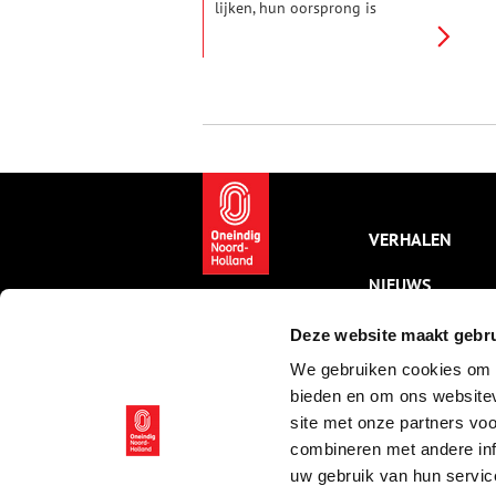
lijken, hun oorsprong is
eigenlijk ouder dan je denkt.
Haast alle feesten en hun
symbolen, van de vrolijke
paashaas tot de gezellige
kerstboom, zijn namelijk
ontstaan uit heidense
(offer)feesten. De kerk was er
alleen érg goed in om deze
bestaande feesten een
christelijk tintje te geven.
VERHALEN
NIEUWS
KALENDER
Deze website maakt gebru
We gebruiken cookies om c
THEMA’S
bieden en om ons websitev
ACTIVITEITEN
site met onze partners vo
combineren met andere inf
VIDEO’S
uw gebruik van hun servic