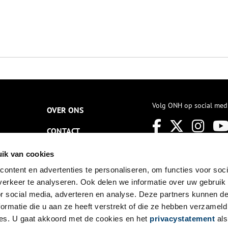
Volg ONH op social med
OVER ONS
CONTACT
NIEUWSBRIEF
ik van cookies
ontent en advertenties te personaliseren, om functies voor soci
DISCLAIMER
erkeer te analyseren. Ook delen we informatie over uw gebruik
PRIVACY
or social media, adverteren en analyse. Deze partners kunnen 
ormatie die u aan ze heeft verstrekt of die ze hebben verzameld
TOEGANKELIJKHEID
es. U gaat akkoord met de cookies en het
privacystatement
als