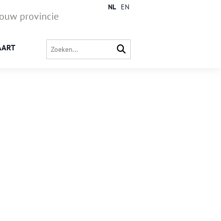
NL
EN
jouw provincie
AART