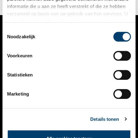
informatie die u aan ze heeft verstrekt of die ze hebben
verzameld op basis van uw gebruik van hun services. U
gaat akkoord met de cookies en het
privacystatement
als u onze website blijft gebruiken.
Toestemmingsselectie
VERHALEN
Noodzakelijk
NIEUWS
Voorkeuren
KALENDER
THEMA’S
Statistieken
ACTIVITEITEN
Marketing
VIDEO’S
OVER ONS
Details tonen
CONTACT