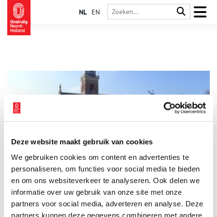
NL
EN
Deze website maakt gebruik van cookies
Museum met een stukje kaas
We gebruiken cookies om content en advertenties te
Toeterend trokken boze boeren naar Den Haag. Stikstof,
fijnstof, PFAS: je zou bijna terugverlangen naar de melkbus aan
personaliseren, om functies voor social media te bieden
de polderweg. Naar de boer die met een brik vol kazen naar de
en om ons websiteverkeer te analyseren. Ook delen we
markt rijdt. De boer uit het Kaasmuseum.
informatie over uw gebruik van onze site met onze
partners voor social media, adverteren en analyse. Deze
partners kunnen deze gegevens combineren met andere