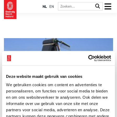
NL
EN
Deze website maakt gebruik van cookies
Het Juffertje: De eerste houtzaagmolen
We gebruiken cookies om content en advertenties te
Het is 1592 en de eerste tumultueuze jaren van de
Nederlandse Opstand zijn voorbij als Cornelis Cornelisz. van
personaliseren, om functies voor social media te bieden
Uitgeest, ook wel Krelis Lootjes genoemd, de houtzaagmolen
en om ons websiteverkeer te analyseren. Ook delen we
uitvindt.
informatie over uw gebruik van onze site met onze
partners voor social media, adverteren en analyse. Deze
partners kunnen deze gegevens combineren met andere