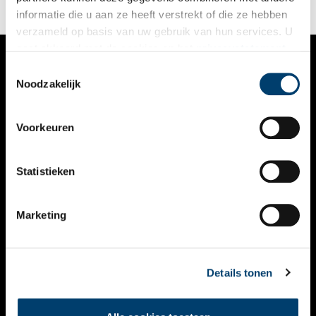
informatie die u aan ze heeft verstrekt of die ze hebben
verzameld op basis van uw gebruik van hun services. U
gaat akkoord met de cookies en het
privacystatement
als u onze website blijft gebruiken.
Toestemmingsselectie
VERHALEN
Noodzakelijk
NIEUWS
Voorkeuren
KALENDER
THEMA’S
Statistieken
ACTIVITEITEN
Marketing
VIDEO’S
OVER ONS
Details tonen
CONTACT