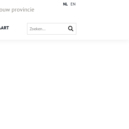
NL
EN
jouw provincie
AART