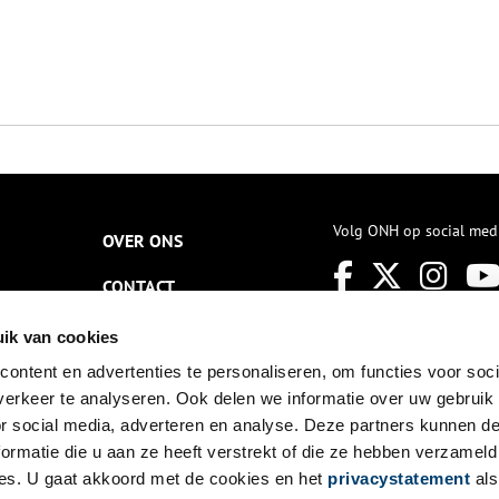
Volg ONH op social med
OVER ONS
CONTACT
NIEUWSBRIEF
ik van cookies
ontent en advertenties te personaliseren, om functies voor soci
DISCLAIMER
erkeer te analyseren. Ook delen we informatie over uw gebruik
PRIVACY
or social media, adverteren en analyse. Deze partners kunnen 
ormatie die u aan ze heeft verstrekt of die ze hebben verzameld
TOEGANKELIJKHEID
es. U gaat akkoord met de cookies en het
privacystatement
als