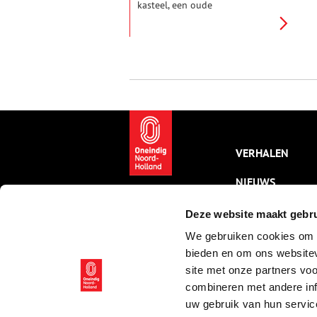
kasteel, een oude
getijdenstroom en de twee
terpen van het dorpje
Eenigenburg.
VERHALEN
NIEUWS
KALENDER
Deze website maakt gebru
We gebruiken cookies om c
THEMA’S
bieden en om ons websitev
ACTIVITEITEN
site met onze partners vo
combineren met andere inf
VIDEO’S
uw gebruik van hun servic