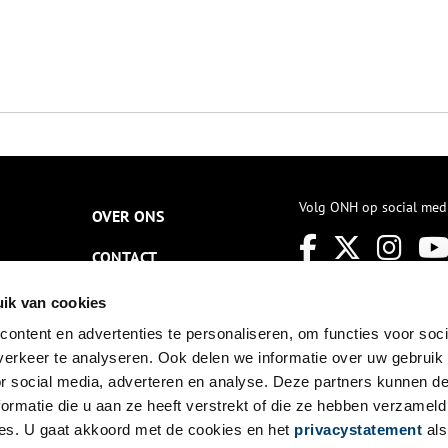
Volg ONH op social med
OVER ONS
CONTACT
NIEUWSBRIEF
ik van cookies
ontent en advertenties te personaliseren, om functies voor soci
DISCLAIMER
erkeer te analyseren. Ook delen we informatie over uw gebruik
PRIVACY
or social media, adverteren en analyse. Deze partners kunnen 
ormatie die u aan ze heeft verstrekt of die ze hebben verzameld
TOEGANKELIJKHEID
es. U gaat akkoord met de cookies en het
privacystatement
als