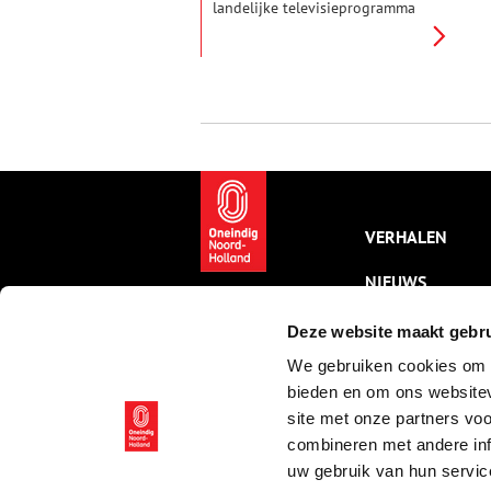
landelijke televisieprogramma
werd uitgezonden. De tv-
uitzendingen kwamen de eerste
jaren uit Bussum, pas later
kwam in Hilversum het
Omroepkwartier (nu Media
Park) in beeld.
VERHALEN
NIEUWS
KALENDER
Deze website maakt gebru
We gebruiken cookies om c
THEMA’S
bieden en om ons websitev
ACTIVITEITEN
site met onze partners vo
combineren met andere inf
VIDEO’S
uw gebruik van hun servic