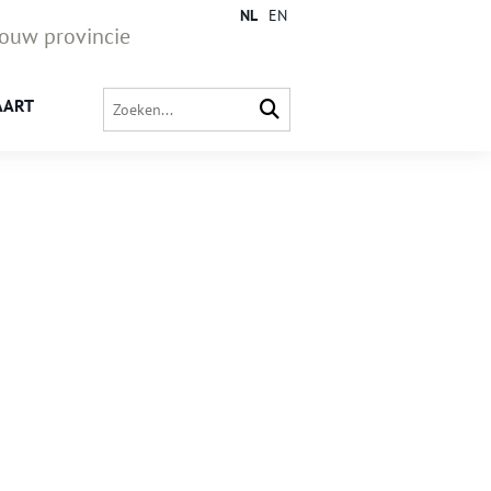
NL
EN
jouw provincie
AART