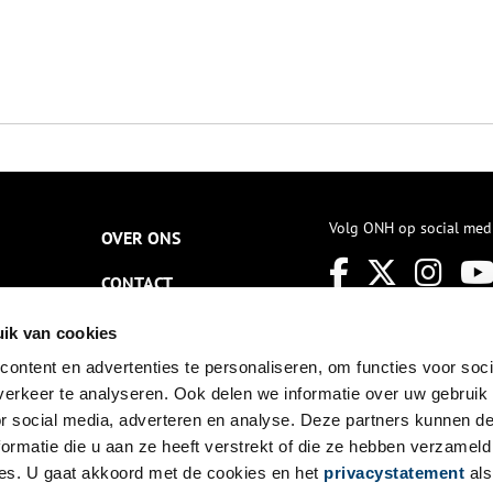
Volg ONH op social med
OVER ONS
CONTACT
NIEUWSBRIEF
ik van cookies
ontent en advertenties te personaliseren, om functies voor soci
DISCLAIMER
erkeer te analyseren. Ook delen we informatie over uw gebruik
PRIVACY
or social media, adverteren en analyse. Deze partners kunnen 
ormatie die u aan ze heeft verstrekt of die ze hebben verzameld
TOEGANKELIJKHEID
es. U gaat akkoord met de cookies en het
privacystatement
als