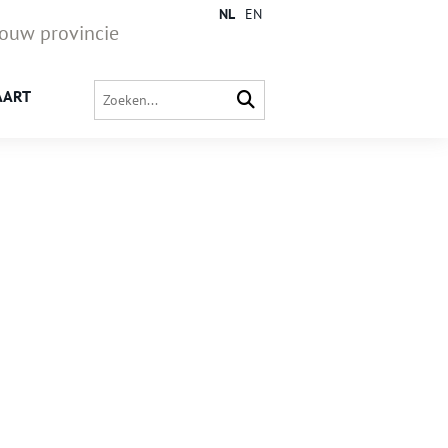
NL
EN
jouw provincie
AART