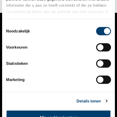
rozensiroop.
informatie die u aan ze heeft verstrekt of die ze hebben
verzameld op basis van uw gebruik van hun services. U
gaat akkoord met de cookies en het
privacystatement
als u onze website blijft gebruiken.
Toestemmingsselectie
VERHALEN
Noodzakelijk
NIEUWS
Voorkeuren
KALENDER
THEMA’S
Statistieken
ACTIVITEITEN
Marketing
VIDEO’S
OVER ONS
Details tonen
CONTACT