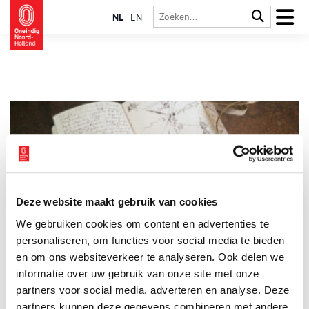
NL
EN
Deze website maakt gebruik van cookies
Stuk van de maand: een culinair onderlegde landmeter
We gebruiken cookies om content en advertenties te
Elke maand plaatst het Regionaal Archief Alkmaar een
bijzonder archiefstuk uit de collectie in de schijnwerpers. Deze
personaliseren, om functies voor social media te bieden
keer: een notitieboekje van een culinair onderlegde landmeter.
en om ons websiteverkeer te analyseren. Ook delen we
Aspirant-landmeter Gerrit Hengeveld (overleden in 1719)
informatie over uw gebruik van onze site met onze
4 min
gebruikte dit boekje met leren omslag om zijn notities in op te
schrijven. Hij noteerde van alles: van berekeningen en
partners voor social media, adverteren en analyse. Deze
kladtekeningen tot recepten voor kalfsgehaktballetjes en
partners kunnen deze gegevens combineren met andere