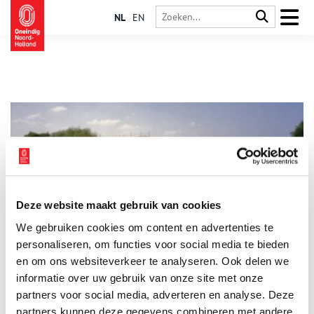
NL
EN
Deze website maakt gebruik van cookies
Kruitmagazijnen in het Noordwestfront
We gebruiken cookies om content en advertenties te
In het Noordwestfront van de Stelling van Amsterdam stonden
vroeger diverse kruitmagazijnen. Deze werden gebruikt voor
personaliseren, om functies voor social media te bieden
de opslag van buskruit en munitie. Voorbeelden zijn het
en om ons websiteverkeer te analyseren. Ook delen we
Kruitmagazijn bij de Dam en het Kruitmagazijn bij de Stenen
informatie over uw gebruik van onze site met onze
Paal.
partners voor social media, adverteren en analyse. Deze
partners kunnen deze gegevens combineren met andere