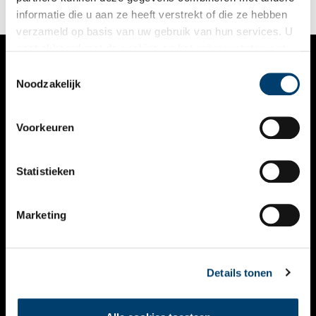
informatie die u aan ze heeft verstrekt of die ze hebben
verzameld op basis van uw gebruik van hun services. U
gaat akkoord met de cookies en het
privacystatement
als u onze website blijft gebruiken.
Toestemmingsselectie
VERHALEN
Noodzakelijk
NIEUWS
Voorkeuren
KALENDER
THEMA’S
Statistieken
ACTIVITEITEN
Marketing
VIDEO’S
OVER ONS
Details tonen
CONTACT