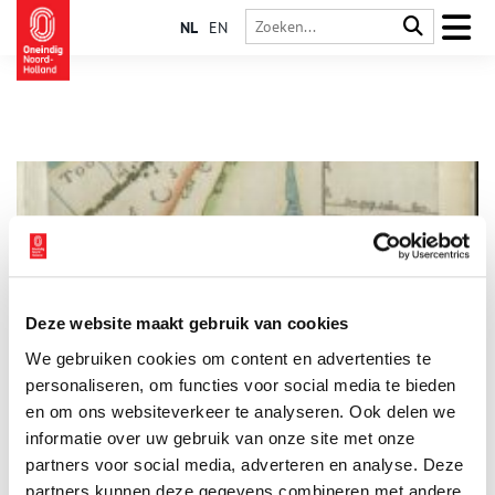
NL
EN
Deze website maakt gebruik van cookies
‘Tonnen gouds’ om Legmeer van de kaart te vegen
We gebruiken cookies om content en advertenties te
Waar nu het hart van de Randstad driftig klopt, dommelde
eeuwen geleden uitgestrekt waterland onder brede
personaliseren, om functies voor social media te bieden
wolkenluchten. Dijkweggetjes doorsneden het Amstellandse
en om ons websiteverkeer te analyseren. Ook delen we
meren- en plassengebied. Wie indertijd van Amsterdam naar
informatie over uw gebruik van onze site met onze
Leiden reisde, keek uit over Legmeer en Haarlemmermeer.
Water, alom water. Totdat midden negentiende eeuw het
partners voor social media, adverteren en analyse. Deze
Haarlemmermeer werd leeg gepompt. Het Legmeer klotste en
partners kunnen deze gegevens combineren met andere