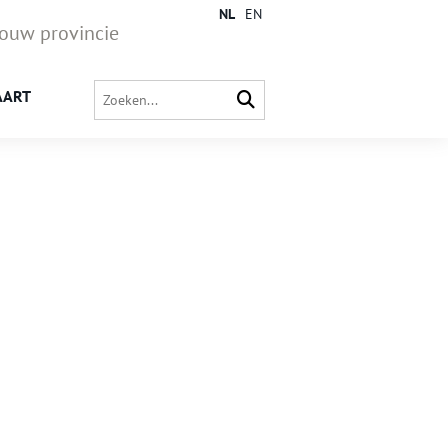
NL
EN
jouw provincie
AART