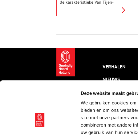
de karakteristieke Van Tijen-
flats aan de Amsterdamse
Nolensstraat gaat slopen,
roerden voor- en tegenstanders
zich. Maar wie was Van Tijen
eigenlijk? En wat maakt zijn
woningen zo bijzonder?
VERHALEN
NIEUWS
KALENDER
Deze website maakt gebru
We gebruiken cookies om c
THEMA’S
bieden en om ons websitev
ACTIVITEITEN
site met onze partners vo
combineren met andere inf
VIDEO’S
uw gebruik van hun servic