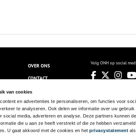
Volg ONH op social med
OVER ONS
CONTACT
NIEUWSBRIEF
ik van cookies
ontent en advertenties te personaliseren, om functies voor soci
DISCLAIMER
erkeer te analyseren. Ook delen we informatie over uw gebruik
PRIVACY
or social media, adverteren en analyse. Deze partners kunnen 
ormatie die u aan ze heeft verstrekt of die ze hebben verzameld
TOEGANKELIJKHEID
es. U gaat akkoord met de cookies en het
privacystatement
als