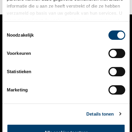
informatie die u aan ze heeft verstrekt of die ze hebben
verzameld op basis van uw gebruik van hun services. U
gaat akkoord met de cookies en het
privacystatement
als u onze website blijft gebruiken.
Toestemmingsselectie
VERHALEN
Noodzakelijk
NIEUWS
Voorkeuren
KALENDER
THEMA’S
Statistieken
ACTIVITEITEN
Marketing
VIDEO’S
OVER ONS
Details tonen
CONTACT