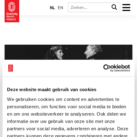
NL
EN
Deze website maakt gebruik van cookies
Gijsbrecht terug in zijn Amstelstad
We gebruiken cookies om content en advertenties te
In 1968 kwam een eind aan een nieuwjaarstraditie van 331
jaar: de opvoering van Vondels Gijsbrecht van Amstel in de
personaliseren, om functies voor social media te bieden
Stadsschouwburg. Hoe kwam dit gebruik tot stand? En hoe
en om ons websiteverkeer te analyseren. Ook delen we
liep het ooit stuk?
informatie over uw gebruik van onze site met onze
partners voor social media, adverteren en analyse. Deze
partners kunnen deze gegevens combineren met andere