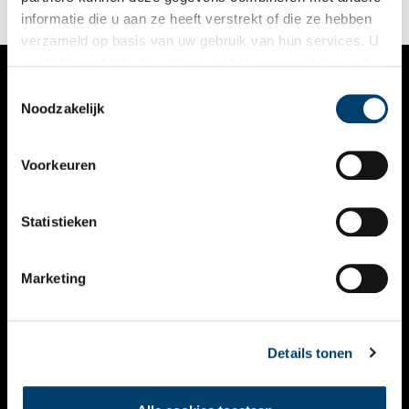
staan met de Zomervaart richting het centrum van Haarlem.
informatie die u aan ze heeft verstrekt of die ze hebben
verzameld op basis van uw gebruik van hun services. U
gaat akkoord met de cookies en het
privacystatement
als u onze website blijft gebruiken.
Toestemmingsselectie
VERHALEN
Noodzakelijk
NIEUWS
Voorkeuren
KALENDER
THEMA’S
Statistieken
ACTIVITEITEN
Marketing
VIDEO’S
OVER ONS
Details tonen
CONTACT