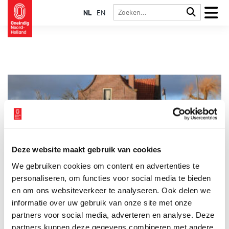
NL
EN
Deze website maakt gebruik van cookies
Nieuweweg Haarlem: verdwenen brug en herberg
We gebruiken cookies om content en advertenties te
Aan de Ringvaart in Haarlem lag van 1861 tot 1950 een
draaibrug over het water. De Ringvaart was in 1852
personaliseren, om functies voor social media te bieden
gereedgekomen, waarna de Haarlemmermeerpolder was
en om ons websiteverkeer te analyseren. Ook delen we
ontstaan. Om de nieuwe bewoners makkelijker naar Haarlem te
informatie over uw gebruik van onze site met onze
kunnen laten reizen, werden verschillende bruggen over de
Ringvaart aangelegd. Hiervoor moest ook een nieuwe weg
partners voor social media, adverteren en analyse. Deze
worden aangelegd, zodat de draaibrug in verbinding kwam te
partners kunnen deze gegevens combineren met andere