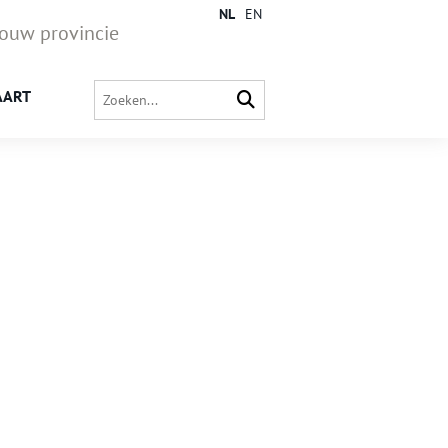
NL
EN
jouw provincie
AART