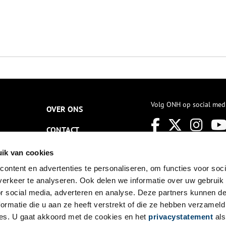
Volg ONH op social med
OVER ONS
CONTACT
NIEUWSBRIEF
ik van cookies
ontent en advertenties te personaliseren, om functies voor soci
DISCLAIMER
erkeer te analyseren. Ook delen we informatie over uw gebruik
PRIVACY
or social media, adverteren en analyse. Deze partners kunnen 
ormatie die u aan ze heeft verstrekt of die ze hebben verzameld
TOEGANKELIJKHEID
es. U gaat akkoord met de cookies en het
privacystatement
als