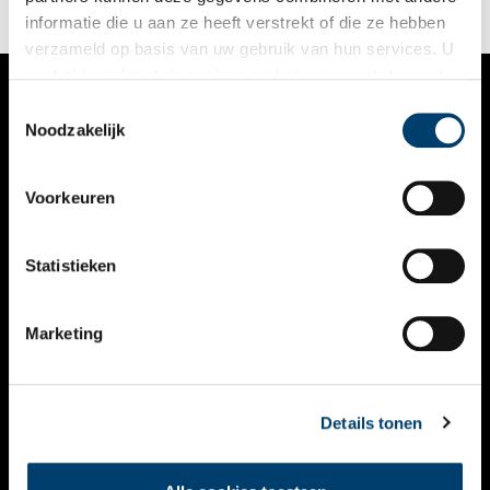
informatie die u aan ze heeft verstrekt of die ze hebben
verzameld op basis van uw gebruik van hun services. U
gaat akkoord met de cookies en het
privacystatement
als u onze website blijft gebruiken.
Toestemmingsselectie
VERHALEN
Noodzakelijk
NIEUWS
Voorkeuren
KALENDER
THEMA’S
Statistieken
ACTIVITEITEN
Marketing
VIDEO’S
OVER ONS
Details tonen
CONTACT