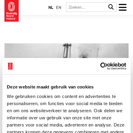
NL
EN
Deze website maakt gebruik van cookies
Varen in oorlogstijd: de ondergang van het s.s. Simaloer
We gebruiken cookies om content en advertenties te
Vele Nederlandse zeelieden waren tijdens de Tweede
Wereldoorlog vijf jaar lang van huis. Zo ook Laurens Johannes
personaliseren, om functies voor social media te bieden
Swart (1891-1977). Op 19 april 1940 voer hij als chef
en om ons websiteverkeer te analyseren. Ook delen we
hofmeester uit op het m.s. Tanimbar van de Stoomvaart
informatie over uw gebruik van onze site met onze
Maatschappij Nederland (SMN), om pas weer in juli 1945 per
m.s. Salland van de Koninklijke Hollandsche Lloyd (KHL) naar
partners voor social media, adverteren en analyse. Deze
huis terug te keren. Een reis die een oorlog lang duurde.
partners kunnen deze gegevens combineren met andere