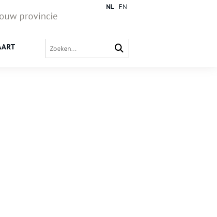
NL
EN
jouw provincie
AART