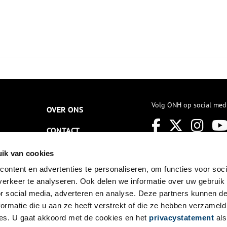
Volg ONH op social med
OVER ONS
CONTACT
NIEUWSBRIEF
ik van cookies
ontent en advertenties te personaliseren, om functies voor soci
DISCLAIMER
erkeer te analyseren. Ook delen we informatie over uw gebruik
PRIVACY
or social media, adverteren en analyse. Deze partners kunnen 
ormatie die u aan ze heeft verstrekt of die ze hebben verzameld
TOEGANKELIJKHEID
es. U gaat akkoord met de cookies en het
privacystatement
als