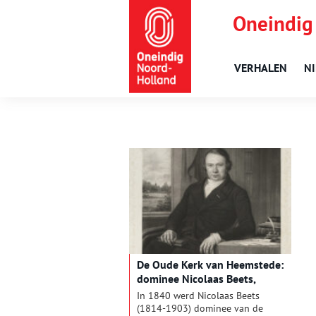
Oneindig
VERHALEN
N
De Oude Kerk van Heemstede:
dominee Nicolaas Beets,
predikant van de Oranjes
In 1840 werd Nicolaas Beets
(1814-1903) dominee van de