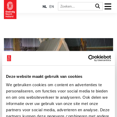
NL
EN
Deze website maakt gebruik van cookies
De Vikingen komen naar Wieringen
We gebruiken cookies om content en advertenties te
Vikingen zijn naar Wieringen komen zeilen. Dit eiland was een
tussenstop op hun (roof)tochten. De zilverschat van een Viking
personaliseren, om functies voor social media te bieden
is op Wieringen opgegraven. Meer weten? Kom naar het Viking
en om ons websiteverkeer te analyseren. Ook delen we
Informatiecentrum in Den Oever.
informatie over uw gebruik van onze site met onze
partners voor social media, adverteren en analyse. Deze
partners kunnen deze gegevens combineren met andere