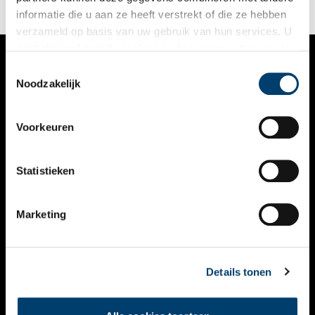
informatie die u aan ze heeft verstrekt of die ze hebben
verzameld op basis van uw gebruik van hun services. U
gaat akkoord met de cookies en het
privacystatement
als u onze website blijft gebruiken.
Toestemmingsselectie
VERHALEN
Noodzakelijk
NIEUWS
Voorkeuren
KALENDER
THEMA’S
Statistieken
ACTIVITEITEN
Marketing
VIDEO’S
OVER ONS
Details tonen
CONTACT