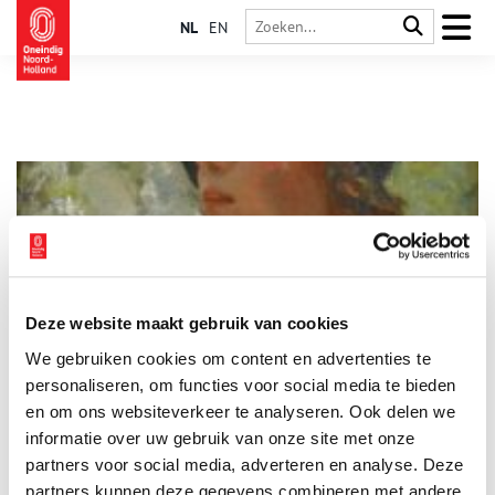
NL
EN
Deze website maakt gebruik van cookies
Albert Neuhuys was wereldberoemd
We gebruiken cookies om content en advertenties te
Hij werd als een ware held in Amerika binnengehaald. De
kranten stonden er vol van. Veel musea in binnen- en
personaliseren, om functies voor social media te bieden
buitenland bezitten zijn schilderijen. Toch zijn de schilderijen
en om ons websiteverkeer te analyseren. Ook delen we
van Albert Neuhuys nog maar weinig te zien. Wie was deze
informatie over uw gebruik van onze site met onze
bekende schilder van de
Larense School
?
partners voor social media, adverteren en analyse. Deze
partners kunnen deze gegevens combineren met andere