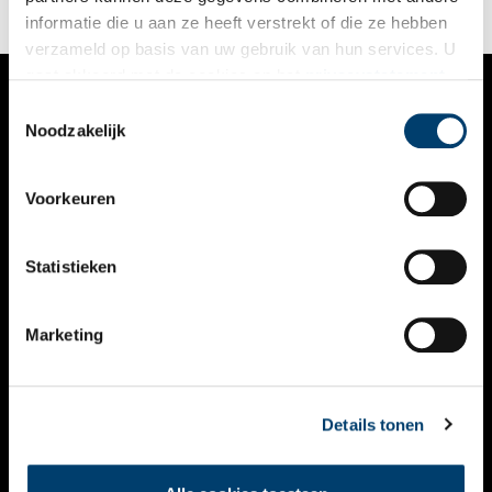
informatie die u aan ze heeft verstrekt of die ze hebben
verzameld op basis van uw gebruik van hun services. U
gaat akkoord met de cookies en het
privacystatement
als u onze website blijft gebruiken.
Toestemmingsselectie
VERHALEN
Noodzakelijk
NIEUWS
Voorkeuren
KALENDER
THEMA’S
Statistieken
ACTIVITEITEN
Marketing
VIDEO’S
OVER ONS
Details tonen
CONTACT