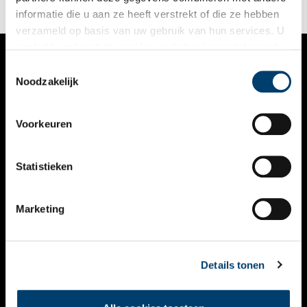
informatie die u aan ze heeft verstrekt of die ze hebben
verzameld op basis van uw gebruik van hun services. U
gaat akkoord met de cookies en het
privacystatement
als u onze website blijft gebruiken.
Toestemmingsselectie
VERHALEN
Noodzakelijk
NIEUWS
Voorkeuren
KALENDER
THEMA’S
Statistieken
ACTIVITEITEN
Marketing
VIDEO’S
OVER ONS
Details tonen
CONTACT