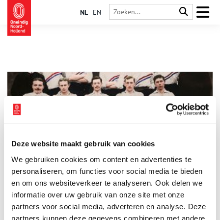
NL
EN
Deze website maakt gebruik van cookies
Haarlemse sportpionier begint voetbalclub
We gebruiken cookies om content en advertenties te
Voetbal: de populairste sport van Nederland. Maar dat is lang
niet altijd zo geweest. Waar komt dat voetbal eigenlijk
personaliseren, om functies voor social media te bieden
vandaan? Het spel is niet heel oud, pas in de negentiende
en om ons websiteverkeer te analyseren. Ook delen we
eeuw kwam het overwaaien uit Engeland.
informatie over uw gebruik van onze site met onze
partners voor social media, adverteren en analyse. Deze
partners kunnen deze gegevens combineren met andere