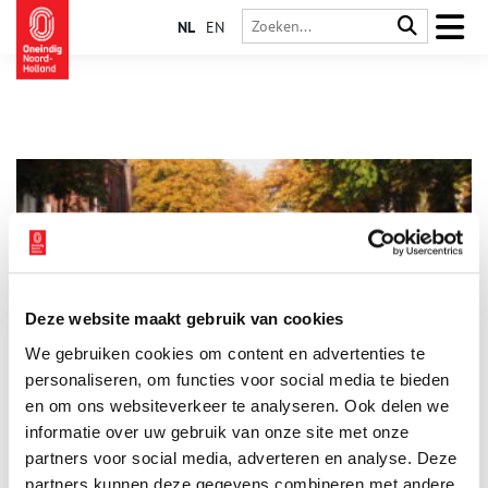
NL
EN
Deze website maakt gebruik van cookies
De Groest in Hilversum
We gebruiken cookies om content en advertenties te
Elke Hilversummer komt wel eens op de Groest, de bekendste
winkel- en uitgaansstraat van de stad. Er zitten talloze
personaliseren, om functies voor social media te bieden
boetiekjes, gezellige restaurants en hippe cafés. Maar de straat
en om ons websiteverkeer te analyseren. Ook delen we
kent ook een boeiende geschiedenis, die nog terug te zien is
informatie over uw gebruik van onze site met onze
in een aantal monumentale panden. Wist je dat hier de
bakermat ligt van Hilversum als Mediastad? En dat er zelfs een
partners voor social media, adverteren en analyse. Deze
bekende kunstenaar aan de Groest heeft gewoond?
partners kunnen deze gegevens combineren met andere