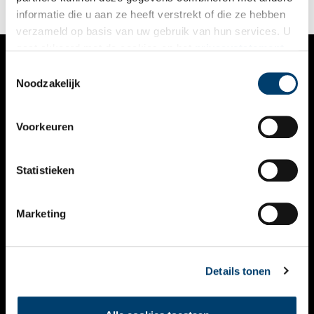
informatie die u aan ze heeft verstrekt of die ze hebben
verzameld op basis van uw gebruik van hun services. U
gaat akkoord met de cookies en het
privacystatement
als u onze website blijft gebruiken.
Toestemmingsselectie
VERHALEN
Noodzakelijk
NIEUWS
Voorkeuren
KALENDER
THEMA’S
Statistieken
ACTIVITEITEN
Marketing
VIDEO’S
OVER ONS
Details tonen
CONTACT