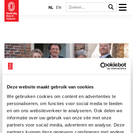
NL
EN
Deze website maakt gebruik van cookies
Nieuw tijdperk ingeluid voor monumentenschildjes
We gebruiken cookies om content en advertenties te
Deze week vond bij de historische Volmolen in Amersfoort een
symbolisch moment plaats: de officiële overdracht van de
personaliseren, om functies voor social media te bieden
distributie van de bekende monumentenschildjes aan stichting
en om ons websiteverkeer te analyseren. Ook delen we
Nederland Monumentenland. Sinds 1 januari 2025 is deze
informatie over uw gebruik van onze site met onze
2 min
stichting, in opdracht van de Rijksdienst voor het Cultureel
Erfgoed (RCE), verantwoordelijk voor de landelijke
partners voor social media, adverteren en analyse. Deze
verspreiding van de karakteristieke schildjes die monumenten
partners kunnen deze gegevens combineren met andere