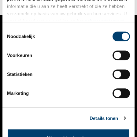
herkenbaar maken.
informatie die u aan ze heeft verstrekt of die ze hebben
verzameld op basis van uw gebruik van hun services. U
gaat akkoord met de cookies en het
privacystatement
als u onze website blijft gebruiken.
Toestemmingsselectie
VERHALEN
Noodzakelijk
NIEUWS
Voorkeuren
KALENDER
THEMA’S
Statistieken
ACTIVITEITEN
Marketing
VIDEO’S
OVER ONS
Details tonen
CONTACT