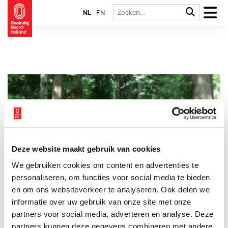
NL
EN
Deze website maakt gebruik van cookies
Jeneverpaadje in het Gooise oerbos
We gebruiken cookies om content en advertenties te
Op de grens van Noord-Holland en Utrecht in ’t Gooi groeide
ooit een oerbos. Nu wandel je er over makkelijke paden door
personaliseren, om functies voor social media te bieden
het Cronebos of het Smitshuyserbos. Maar wie eeuwen geleden
en om ons websiteverkeer te analyseren. Ook delen we
hier liep, moest zich een weg banen door het dichte woud.
informatie over uw gebruik van onze site met onze
partners voor social media, adverteren en analyse. Deze
partners kunnen deze gegevens combineren met andere