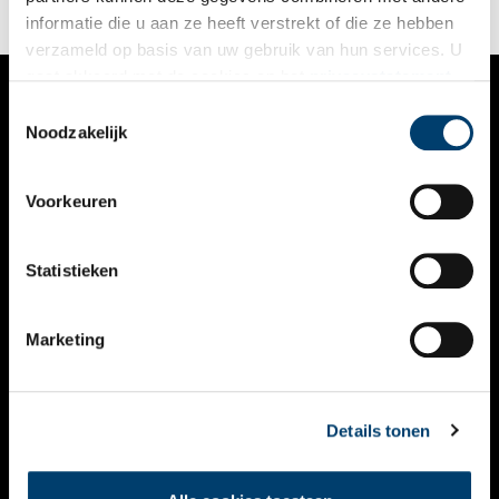
informatie die u aan ze heeft verstrekt of die ze hebben
verzameld op basis van uw gebruik van hun services. U
gaat akkoord met de cookies en het
privacystatement
als u onze website blijft gebruiken.
Toestemmingsselectie
VERHALEN
Noodzakelijk
NIEUWS
Voorkeuren
KALENDER
THEMA’S
Statistieken
ACTIVITEITEN
Marketing
VIDEO’S
OVER ONS
Details tonen
CONTACT