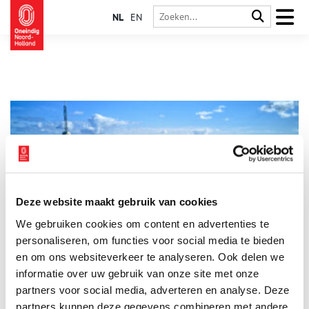
NL
EN
Deze website maakt gebruik van cookies
Van AVRO tot RTL: 100 jaar omroepen in Hilversum
We gebruiken cookies om content en advertenties te
Dat de Nederlandse omroepen zich tegenwoordig op het
Hilversumse Media Park concentreren, was niet altijd
personaliseren, om functies voor social media te bieden
vanzelfsprekend. Sommige omroepen startten als radiozenders
en om ons websiteverkeer te analyseren. Ook delen we
in Amsterdam, Delft of zelfs op zee. Duik met Oneindig Noord-
informatie over uw gebruik van onze site met onze
Holland in honderd jaar radio- en televisiegeschiedenis en
ontdek de historie achter populaire programma’s,
partners voor social media, adverteren en analyse. Deze
charismatische presentatoren en smaakvolle studio’s in
partners kunnen deze gegevens combineren met andere