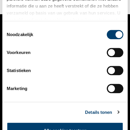
mediastad Hilversum.
informatie die u aan ze heeft verstrekt of die ze hebben
verzameld op basis van uw gebruik van hun services. U
gaat akkoord met de cookies en het
privacystatement
als u onze website blijft gebruiken.
Toestemmingsselectie
VERHALEN
Noodzakelijk
NIEUWS
Voorkeuren
KALENDER
THEMA’S
Statistieken
ACTIVITEITEN
Marketing
VIDEO’S
OVER ONS
Details tonen
CONTACT