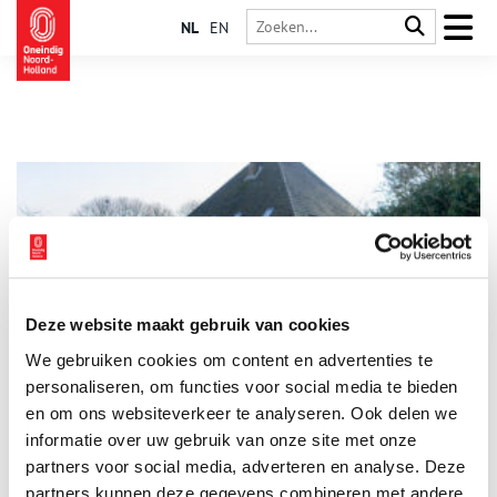
NL
EN
Deze website maakt gebruik van cookies
Binnenkijker: stolpboerderij in Hargergat
We gebruiken cookies om content en advertenties te
Voor de serie ‘Binnenkijker’ van Boerderijenstichting Noord-
Holland gaat agrarisch erfgoed specialist Anna Groentjes op
personaliseren, om functies voor social media te bieden
bezoek bij bijzondere stolpboerderijen. Trotse eigenaren
en om ons websiteverkeer te analyseren. Ook delen we
vertellen haar alles over de geschiedenis en het interieur van
informatie over uw gebruik van onze site met onze
de stolp. De interieurs verschillen nog meer van elkaar dan de
buitenkanten. Bij woonboerderijen zien we de zoektocht naar
partners voor social media, adverteren en analyse. Deze
het toepassen van nieuwe functies, op basis van de
partners kunnen deze gegevens combineren met andere