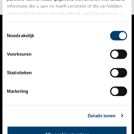
informatie die u aan ze heeft verstrekt of die ze hebben
verzameld op basis van uw gebruik van hun services. U
gaat akkoord met de cookies en het
privacystatement
als u onze website blijft gebruiken.
Toestemmingsselectie
VERHALEN
Noodzakelijk
NIEUWS
Voorkeuren
KALENDER
THEMA’S
Statistieken
ACTIVITEITEN
Marketing
VIDEO’S
OVER ONS
Details tonen
CONTACT