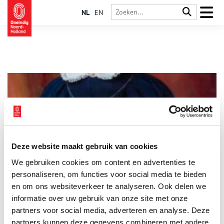
NL
EN
Deze website maakt gebruik van cookies
De koninginnemuts
We gebruiken cookies om content en advertenties te
Kleren maken de man, maar hoeden maken de koningin. Veel
koninginnen uit de Nederlandse geschiedenis stonden bekend
personaliseren, om functies voor social media te bieden
om hun bijzondere hoofddeksels.
en om ons websiteverkeer te analyseren. Ook delen we
informatie over uw gebruik van onze site met onze
partners voor social media, adverteren en analyse. Deze
partners kunnen deze gegevens combineren met andere