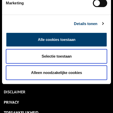
NIEUWS
Marketing
KALENDER
THEMA’S
Details tonen
ACTIVITEITEN
Alle cookies toestaan
VIDEO’S
Selectie toestaan
OVER ONS
CONTACT
Alleen noodzakelijke cookies
NIEUWSBRIEF
DISCLAIMER
PRIVACY
TOEGANKELIJKHEID