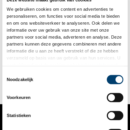
We gebruiken cookies om content en advertenties te
personaliseren, om functies voor social media te bieden
en om ons websiteverkeer te analyseren. Ook delen we
informatie over uw gebruik van onze site met onze
partners voor social media, adverteren en analyse. Deze
partners kunnen deze gegevens combineren met andere
Holocaustmuseum wint Geurt Brinkgreve Bokaal 2024
informatie die u aan ze heeft verstrekt of die ze hebben
De Geurt Brinkgreve Bokaal voor het beste initiatief op het
verzameld op basis van uw gebruik van hun services. U
gebied van herontwikkeling, transformatie of renovatie van
gaat akkoord met de cookies en het
privacystatement
erfgoed is gewonnen door het Nationaal Holocaustmuseum.
Tijdens het evenement De Prijzen in de Zuiderkerk werd de
als u onze website blijft gebruiken.
Toestemmingsselectie
2 min
prijs door wethouder Alexander Scholtes uitgereikt. De
Noodzakelijk
opdrachtgever van het project Nationaal Holocaustmuseum is
Stichting Hollandsche Schouwburg en de architect is Office
Winhov.
Voorkeuren
Statistieken
VERHALEN