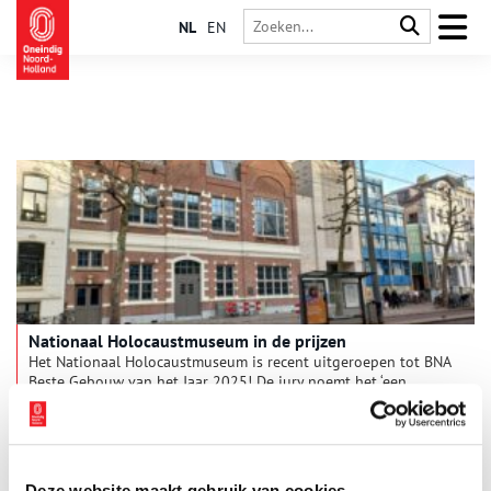
NL
EN
Nationaal Holocaustmuseum in de prijzen
Het Nationaal Holocaustmuseum is recent uitgeroepen tot BNA
Beste Gebouw van het Jaar 2025! De jury noemt het ‘een
gedurfd en gelaagd project waarbij het museum je meeneemt
in hoe het vroeger was en wat er op de plek gebeurd is’.
0 min
Deze website maakt gebruik van cookies