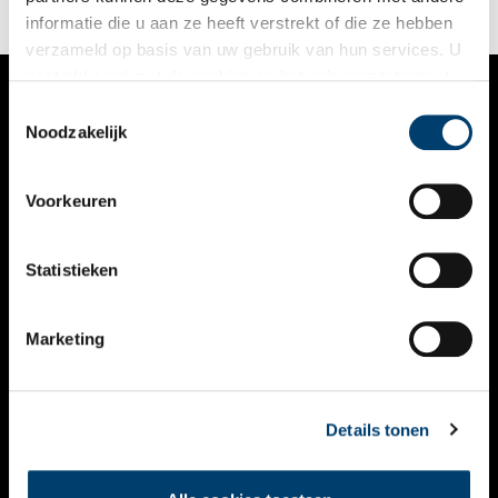
informatie die u aan ze heeft verstrekt of die ze hebben
verzameld op basis van uw gebruik van hun services. U
gaat akkoord met de cookies en het
privacystatement
als u onze website blijft gebruiken.
Toestemmingsselectie
VERHALEN
Noodzakelijk
NIEUWS
Voorkeuren
KALENDER
THEMA’S
Statistieken
ACTIVITEITEN
Marketing
VIDEO’S
OVER ONS
Details tonen
CONTACT