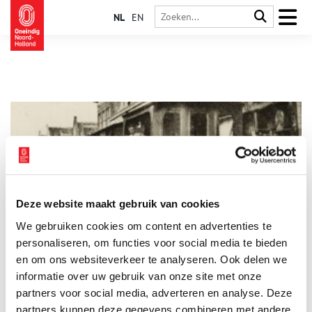
NL
EN
Deze website maakt gebruik van cookies
Magere Hein reed mee op de stoomtram door de Beemster
We gebruiken cookies om content en advertenties te
Als op 15 juli 1895 een stoomtram tussen Amsterdam,
Purmerend en Alkmaar gaat rijden, is dat een grote
personaliseren, om functies voor social media te bieden
verbetering voor de bereikbaarheid van Waterland en de
en om ons websiteverkeer te analyseren. Ook delen we
Beemster. Maar de tram laat óók een verwoestend spoor van
informatie over uw gebruik van onze site met onze
gewonden en doden achter.
partners voor social media, adverteren en analyse. Deze
partners kunnen deze gegevens combineren met andere