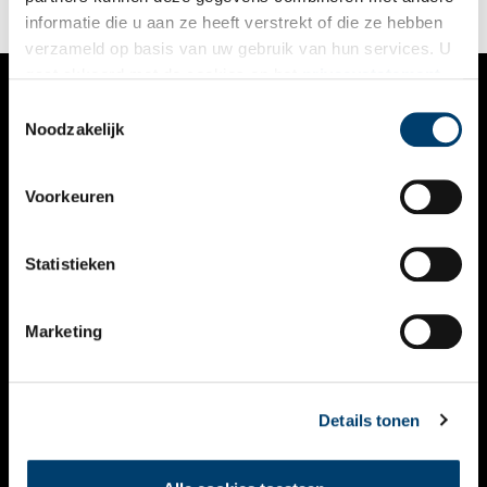
informatie die u aan ze heeft verstrekt of die ze hebben
verzameld op basis van uw gebruik van hun services. U
gaat akkoord met de cookies en het
privacystatement
als u onze website blijft gebruiken.
Toestemmingsselectie
VERHALEN
Noodzakelijk
NIEUWS
Voorkeuren
KALENDER
THEMA’S
Statistieken
ACTIVITEITEN
Marketing
VIDEO’S
OVER ONS
Details tonen
CONTACT