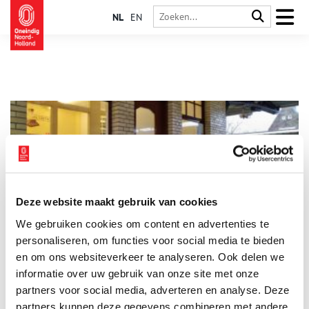
NL
EN
Deze website maakt gebruik van cookies
Ongestoord werken tussen de treinen
We gebruiken cookies om content en advertenties te
Hoewel het een van de grootste plaatsen van het Gooi is, telt
Bussum slechts één provinciaal monument: het treinstation
personaliseren, om functies voor social media te bieden
Naarden-Bussum. Het sierlijke gebouw uit 1912 verwelkomde
en om ons websiteverkeer te analyseren. Ook delen we
vroeger rijke stedelingen in het Gooi. Tegenwoordig is het
informatie over uw gebruik van onze site met onze
perrongebouw de thuisbasis van Het Marketing Station, dat
onlangs een monumentenschildje in ontvangst mocht nemen.
partners voor social media, adverteren en analyse. Deze
partners kunnen deze gegevens combineren met andere