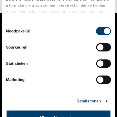
informatie die u aan ze heeft verstrekt of die ze hebben
verzameld op basis van uw gebruik van hun services. U
gaat akkoord met de cookies en het
privacystatement
als u onze website blijft gebruiken.
Toestemmingsselectie
VERHALEN
Noodzakelijk
NIEUWS
Voorkeuren
KALENDER
THEMA’S
Statistieken
ACTIVITEITEN
Marketing
VIDEO’S
OVER ONS
Details tonen
CONTACT