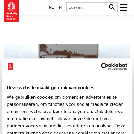
NL
EN
Deze website maakt gebruik van cookies
Nieuw naambord voor Hollandse Waterlinies
We gebruiken cookies om content en advertenties te
UNESCO Werelderfgoed Hollandse Waterlinies krijgt nieuwe
naamborden langs de weg. De bekende bruine borden van de
personaliseren, om functies voor social media te bieden
Stelling van Amsterdam en de Nieuwe Hollandse Waterlinie
en om ons websiteverkeer te analyseren. Ook delen we
worden vervangen door borden met daarop de nieuwe naam
informatie over uw gebruik van onze site met onze
1 min
‘Hollandse Waterlinies’.
partners voor social media, adverteren en analyse. Deze
partners kunnen deze gegevens combineren met andere