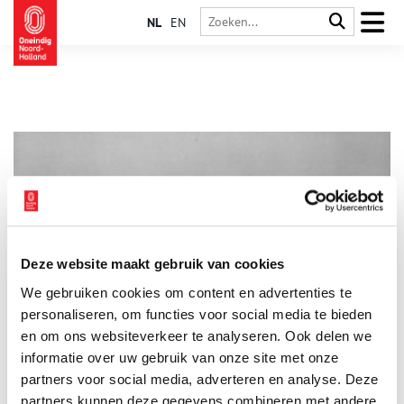
NL
EN
Deze website maakt gebruik van cookies
Eerste naaktstrand van Nederland bij Callantsoog
We gebruiken cookies om content en advertenties te
In 1973 vond er een ware revolutie voor Nederlandse
naturisten plaats, toen het Noord-Hollandse dorp Callantsoog
personaliseren, om functies voor social media te bieden
als eerste een gelegaliseerd naaktstrand kreeg. Maar dat ging
en om ons websiteverkeer te analyseren. Ook delen we
niet zonder slag of stoot.
informatie over uw gebruik van onze site met onze
partners voor social media, adverteren en analyse. Deze
partners kunnen deze gegevens combineren met andere