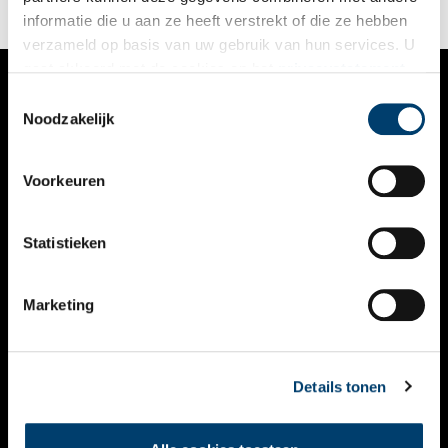
informatie die u aan ze heeft verstrekt of die ze hebben
verzameld op basis van uw gebruik van hun services. U
gaat akkoord met de cookies en het
privacystatement
als u onze website blijft gebruiken.
Toestemmingsselectie
VERHALEN
Noodzakelijk
NIEUWS
Voorkeuren
KALENDER
THEMA’S
Statistieken
ACTIVITEITEN
Marketing
VIDEO’S
OVER ONS
Details tonen
CONTACT