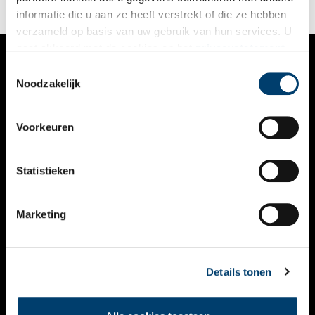
informatie die u aan ze heeft verstrekt of die ze hebben
verzameld op basis van uw gebruik van hun services. U
gaat akkoord met de cookies en het
privacystatement
als u onze website blijft gebruiken.
Toestemmingsselectie
VERHALEN
Noodzakelijk
NIEUWS
Voorkeuren
KALENDER
THEMA’S
Statistieken
ACTIVITEITEN
Marketing
VIDEO’S
OVER ONS
Details tonen
CONTACT