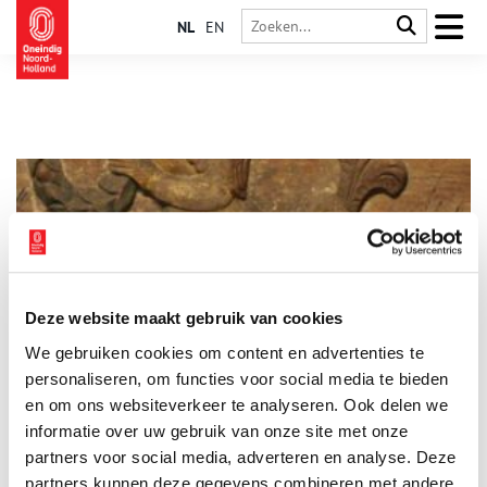
NL
EN
Deze website maakt gebruik van cookies
Het vermaarde Groene Purmer Zeewijf
We gebruiken cookies om content en advertenties te
Op de puibalk van het achttiende-eeuwse huis Nieuwvaartje 8
in Edam zijn voorstellingen te zien van het ‘Purmer Zeewijf’. De
personaliseren, om functies voor social media te bieden
afbeeldingen zijn zowel in het hout gesneden als erop
en om ons websiteverkeer te analyseren. Ook delen we
geschilderd met bijbehorende teksten.
informatie over uw gebruik van onze site met onze
partners voor social media, adverteren en analyse. Deze
partners kunnen deze gegevens combineren met andere