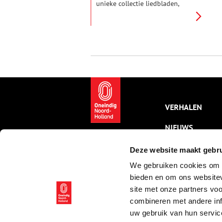
unieke collectie liedbladen,
liedboekjes en prenten met
afbeeldingen van straatzangers
verworven. De collectie omvat
359 stukken uit de zeventiende,
achttiende en negentiende
eeuw.
VERHALEN
NIEUWS
KALENDER
Deze website maakt gebru
We gebruiken cookies om c
THEMA’S
bieden en om ons websitev
ACTIVITEITEN
site met onze partners vo
combineren met andere inf
VIDEO’S
uw gebruik van hun servic