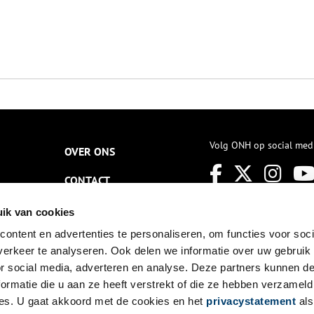
Volg ONH op social med
OVER ONS
CONTACT
NIEUWSBRIEF
ik van cookies
ontent en advertenties te personaliseren, om functies voor soci
DISCLAIMER
erkeer te analyseren. Ook delen we informatie over uw gebruik
PRIVACY
or social media, adverteren en analyse. Deze partners kunnen 
ormatie die u aan ze heeft verstrekt of die ze hebben verzameld
TOEGANKELIJKHEID
es. U gaat akkoord met de cookies en het
privacystatement
als