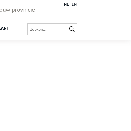
NL
EN
jouw provincie
AART