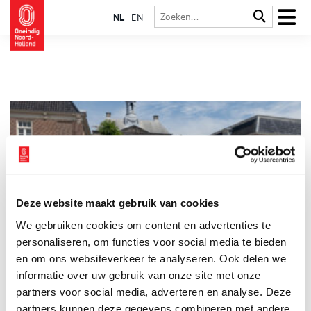
NL
EN
Deze website maakt gebruik van cookies
Weesp: bier, jenever, cacao
We gebruiken cookies om content en advertenties te
Bier, jenever, chocolade – Weesp was er ooit wereldberoemd
om. Trekschuiten met bier voeren af en aan naar Amsterdam.
personaliseren, om functies voor social media te bieden
De jenever ging mee op de zeilschepen naar de Oost.
en om ons websiteverkeer te analyseren. Ook delen we
informatie over uw gebruik van onze site met onze
partners voor social media, adverteren en analyse. Deze
partners kunnen deze gegevens combineren met andere