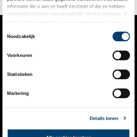
informatie die u aan ze heeft verstrekt of die ze hebben
verzameld op basis van uw gebruik van hun services. U
gaat akkoord met de cookies en het
privacystatement
als u onze website blijft gebruiken.
Toestemmingsselectie
VERHALEN
Noodzakelijk
NIEUWS
Voorkeuren
KALENDER
THEMA’S
Statistieken
ACTIVITEITEN
Marketing
VIDEO’S
OVER ONS
Details tonen
CONTACT