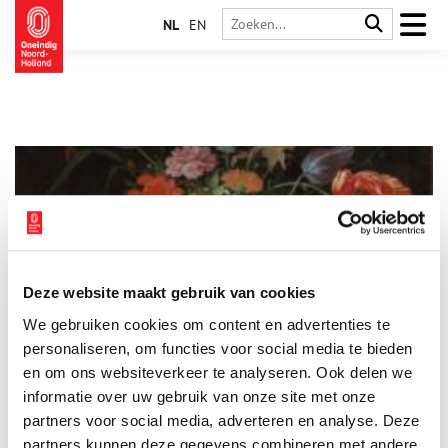
NL
EN
Deze website maakt gebruik van cookies
Hoe rook de Gouden Eeuw?
We gebruiken cookies om content en advertenties te
Dat de Amsterdamse grachten vroeger niet al te aangenaam
roken, zal niemand verbazen. Maar er zijn slechts weinig
personaliseren, om functies voor social media te bieden
mensen die zich nog de lucht kunnen herinneren van
en om ons websiteverkeer te analyseren. Ook delen we
kalkovens of bleekvelden. En wat te denken van mirre of
informatie over uw gebruik van onze site met onze
ambergrijs, geuren die lang geleden uit ons collectieve
geurpalet verdwenen zijn? Duik met ons in het kleurrijke
partners voor social media, adverteren en analyse. Deze
bouquet van de zeventiende eeuw.
partners kunnen deze gegevens combineren met andere