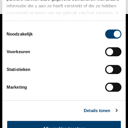
informatie die u aan ze heeft verstrekt of die ze hebben
verzameld op basis van uw gebruik van hun services. U
gaat akkoord met de cookies en het
privacystatement
als u onze website blijft gebruiken.
Toestemmingsselectie
VERHALEN
Noodzakelijk
NIEUWS
Voorkeuren
KALENDER
THEMA’S
Statistieken
ACTIVITEITEN
Marketing
VIDEO’S
OVER ONS
Details tonen
CONTACT