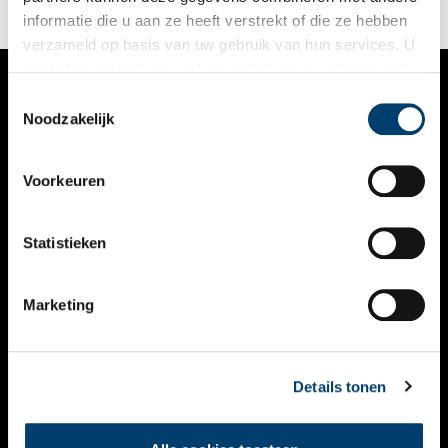
informatie die u aan ze heeft verstrekt of die ze hebben
verzameld op basis van uw gebruik van hun services. U
gaat akkoord met de cookies en het
privacystatement
als u onze website blijft gebruiken.
Toestemmingsselectie
VERHALEN
Noodzakelijk
NIEUWS
Voorkeuren
KALENDER
THEMA’S
Statistieken
ACTIVITEITEN
Marketing
VIDEO’S
OVER ONS
Details tonen
CONTACT