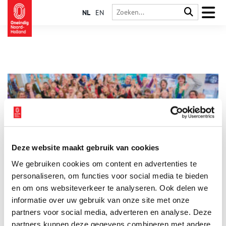
NL
EN
Deze website maakt gebruik van cookies
Museumpleinbus maakt 5000ste rit
We gebruiken cookies om content en advertenties te
De Museumpleinbus maakte op 14 februari zijn 5000ste rit.
Leerlingen van basisschool de Jozefschool uit Muiden kwamen
personaliseren, om functies voor social media te bieden
‘s ochtends aan bij het Van Gogh Museum voor een
en om ons websiteverkeer te analyseren. Ook delen we
rondleiding en een workshop in het atelier. Het bezoek werd
informatie over uw gebruik van onze site met onze
1 min
feestelijk afgesloten met een gebakje en groepsfoto.
partners voor social media, adverteren en analyse. Deze
partners kunnen deze gegevens combineren met andere