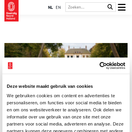
NL
EN
Deze website maakt gebruik van cookies
Heiloo mag zijn rijke geschiedenis graag koesteren
We gebruiken cookies om content en advertenties te
Heiloo kent een rijk verleden, dat gekoesterd wordt door
Historische Vereniging Heiloo, die in oktober het vijftig jarig
personaliseren, om functies voor social media te bieden
bestaan vierde. Het is één van de grootste historische
en om ons websiteverkeer te analyseren. Ook delen we
verenigingen van Noord-Holland.
informatie over uw gebruik van onze site met onze
partners voor social media, adverteren en analyse. Deze
partners kunnen deze gegevens combineren met andere