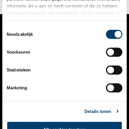
informatie die u aan ze heeft verstrekt of die ze hebben
verzameld op basis van uw gebruik van hun services. U
gaat akkoord met de cookies en het
privacystatement
als u onze website blijft gebruiken.
Toestemmingsselectie
VERHALEN
Noodzakelijk
NIEUWS
Voorkeuren
KALENDER
THEMA’S
Statistieken
ACTIVITEITEN
Marketing
VIDEO’S
OVER ONS
Details tonen
CONTACT