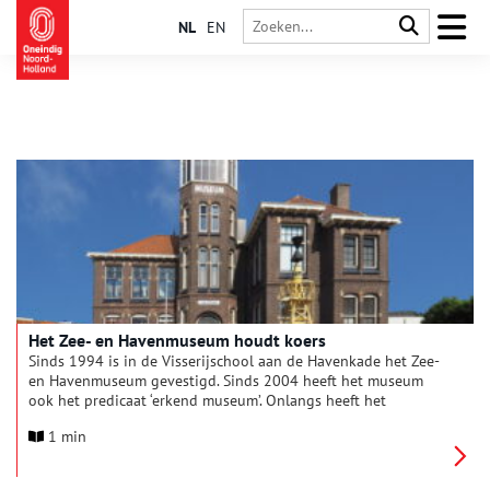
NL
EN
Het Zee- en Havenmuseum houdt koers
Sinds 1994 is in de Visserijschool aan de Havenkade het Zee-
en Havenmuseum gevestigd. Sinds 2004 heeft het museum
ook het predicaat ‘erkend museum’. Onlangs heeft het
Museumregister Nederland bij een herijking vastgesteld dat
1 min
het museum niet meer aan alle hoge eisen van een erkend
museum voldoet.