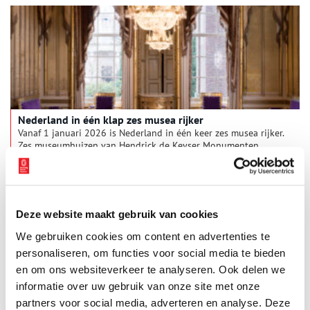
Nederland in één klap zes musea rijker
Vanaf 1 januari 2026 is Nederland in één keer zes musea rijker.
Zes museumhuizen van Hendrick de Keyser Monumenten
mogen zich nu officieel een museum noemen. Per januari zijn
de zes museumhuizen lid van de Museumvereniging en voeren
1 min
ze de Museumkaart. Daarmee worden ze gratis toegankelijk
voor ruim 1,5 miljoen houders van de Museumkaart, waardoor
een breed publiek meerdere eeuwen Nederlandse
Deze website maakt gebruik van cookies
woongeschiedenis van dichtbij kan ervaren.
We gebruiken cookies om content en advertenties te
personaliseren, om functies voor social media te bieden
en om ons websiteverkeer te analyseren. Ook delen we
informatie over uw gebruik van onze site met onze
partners voor social media, adverteren en analyse. Deze