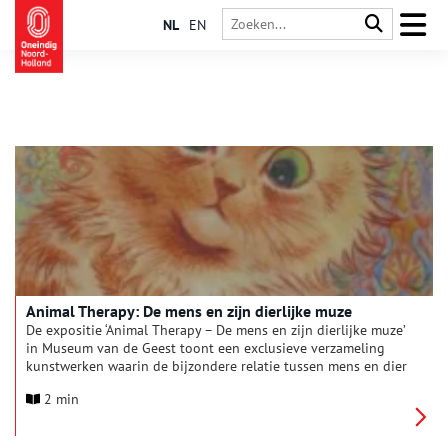
NL
EN
Animal Therapy: De mens en zijn dierlijke muze
De expositie ‘Animal Therapy – De mens en zijn dierlijke muze’
in Museum van de Geest toont een exclusieve verzameling
kunstwerken waarin de bijzondere relatie tussen mens en dier
centraal staat. Voor het eerst wordt werk van de populaire
2 min
Britse illustrator Louis Wain in Nederland tentoongesteld. Zijn
iconische kattenschilderijen maakten hem wereldberoemd.
Uiteraard is er ook werk uit de Outsider Art Collectie van het