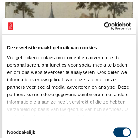
museum te zien.
Deze website maakt gebruik van cookies
‘Tijdreizen’ toont uniek beeldmateriaal van het oude
We gebruiken cookies om content en advertenties te
Dolhuys
personaliseren, om functies voor social media te bieden
In 2025 bestaat Museum van de Geest 20 jaar. Ter gelegenheid
van het aankomende jubileum toont Museum van de Geest
en om ons websiteverkeer te analyseren. Ook delen we
unieke beelden van het Haarlemse Dolhuys, waar het museum
informatie over uw gebruik van onze site met onze
in gevestigd is. Curator Tom Theeuwen selecteerde uit de
1 min
partners voor social media, adverteren en analyse. Deze
archieven een reeks unieke, nooit eerder vertoonde
afbeeldingen van het historische gebouw. De beelden zijn
partners kunnen deze gegevens combineren met andere
vanaf woensdag 3 juli 2024 te zien in de Zorgzaal van
informatie die u aan ze heeft verstrekt of die ze hebben
Museum van de Geest.
verzameld op basis van uw gebruik van hun services. U
gaat akkoord met de cookies en het
privacystatement
als u onze website blijft gebruiken.
Toestemmingsselectie
Noodzakelijk